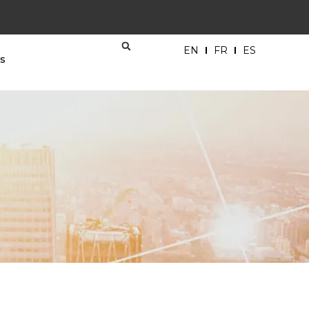
EN
FR
ES
és