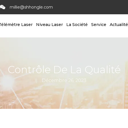
millie@shhongle.com
Télémètre Laser
Niveau Laser
La Société
Service
Actualit
Contrôle De La Qualité
Décembre 26, 2023