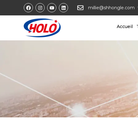
millie@shhongle.com
Accueil