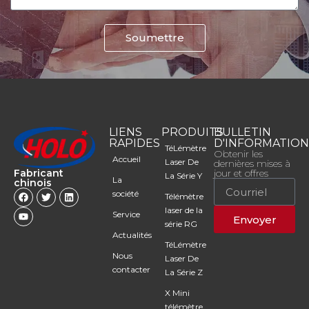
Soumettre
LIENS
PRODUITS
BULLETIN
RAPIDES
D'INFORMATIO
TéLémètre
Obtenir les
Accueil
Laser De
dernières mises à
Fabricant
jour et offres
La Série Y
La
chinois
société
Télémètre
laser de la
Service
Envoyer
série RG
Actualités
TéLémètre
Nous
Laser De
contacter
La Série Z
X Mini
télémètre