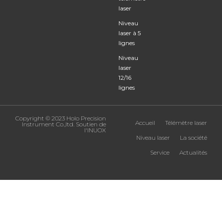
laser
Niveau
laser à 5
lignes
Niveau
laser
12/16
lignes
Copyright © 2023 Holo Precision
Accueil
Télémètre laser
Instrument Co.,ltd. Soutien de
l'
INUOX
Niveau laser
La société
Service
Actualités