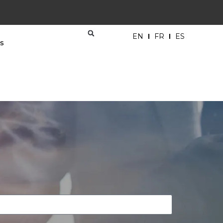
EN
FR
ES
és