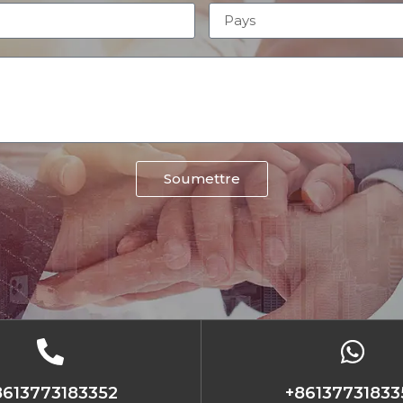
Soumettre
8613773183352
+86137731833